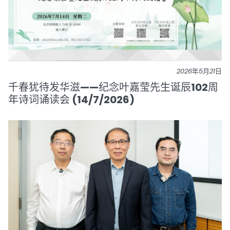
2026年5月21日
千春犹待发华滋——纪念叶嘉莹先生诞辰102周
年诗词诵读会 (14/7/2026)