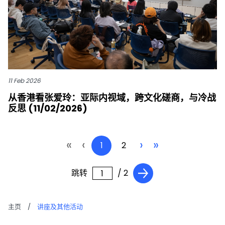
11 Feb 2026
从香港看张爱玲：亚际内视域，跨文化磋商，与冷战
反思 (11/02/2026)
«
‹
›
»
1
2
跳转
/ 2
主页
/
讲座及其他活动