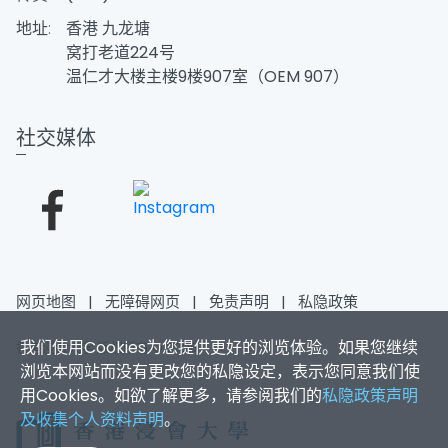
地址:
香港 九龙塘
窝打老道224号
温仁才大楼主楼9楼907室（OEM 907）
社交媒体
网页地图
|
无障碍网页
|
免责声明
|
私隐政策
我们使用Cookies为您提供更好的浏览体验。如果您继续
香港浸会大学 版权所有 © 2026
浏览本网站而没有更改您的私隐设定，表示您同意我们使
用Cookies。如欲了解更多，请参阅我们的
私隐政策声明
及收集个人资料声明
。