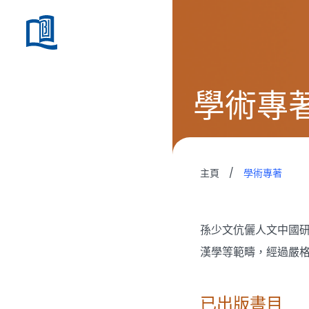
學術專
主頁
/
學術專著
孫少文伉儷人文中國
漢學等範疇，經過嚴
已出版書目