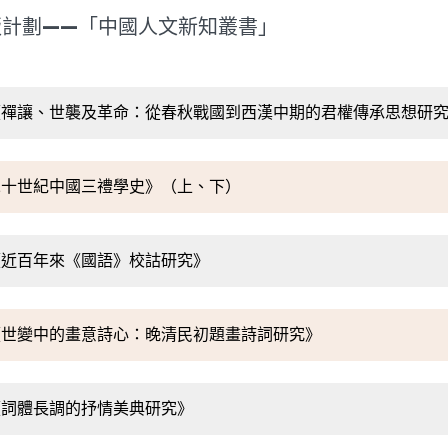
版計劃——「中國人文新知叢書」
《禪讓、世襲及革命：從春秋戰國到西漢中期的君權傳承思想研
二十世紀中國三禮學史》（上、下）
《近百年來《國語》校詁研究》
《世變中的畫意詩心：晚清民初題畫詩詞研究》
《詞體長調的抒情美典研究》