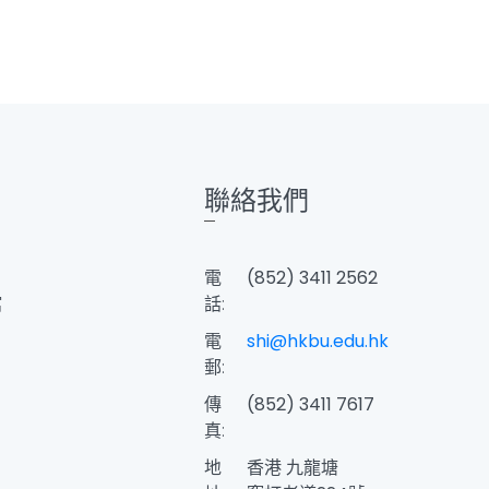
聯絡我們
電
(852) 3411 2562
館
話:
電
shi@hkbu.edu.hk
郵:
傳
(852) 3411 7617
真:
地
香港 九龍塘